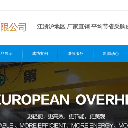
江浙沪地区 厂家直销 平均节省采购
产品展示
成功案例
维保服务
新闻动态