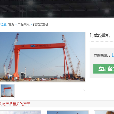
位置:
首页
>
产品展示
>
门式起重机
门式起重机
咨询热线：
>
跟此产品相关的产品