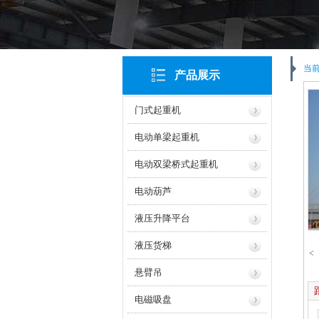
当前
产品展示
门式起重机
电动单梁起重机
电动双梁桥式起重机
电动葫芦
液压升降平台
液压货梯
<
悬臂吊
电磁吸盘